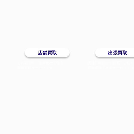
店舗買取
出張買取
その場で即、現金化ができる
店舗に出向かず自宅にいな
店舗買取サービスです。
買取依頼できるサービスで