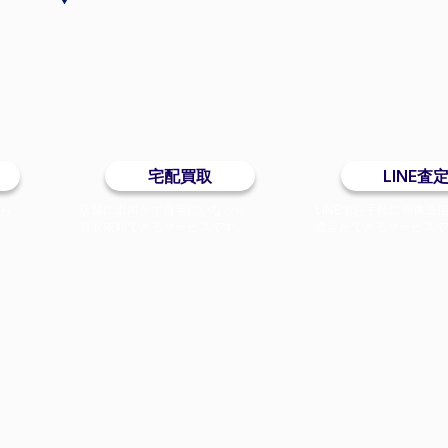
宅配買取
LINE査
がら
店舗に出向かず自宅にいながら
LINEでお手軽に画像送
す。
買取依頼できるサービスです。
査定ができるサービスで