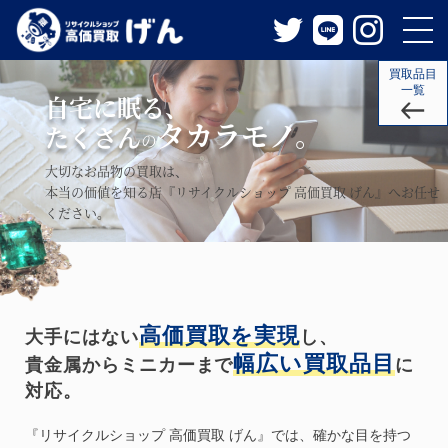
買取品目
一覧
自宅に眠る、
タカラモノ。
たくさん
の
大切なお品物の買取は、
本当の価値を知る店『リサイクルショップ 高価買取 げん』へお任せ
ください。
高価買取を実現
大手にはない
し、
幅広い買取品目
貴金属からミニカーまで
に
対応。
『リサイクルショップ 高価買取 げん』では、確かな目を持つ