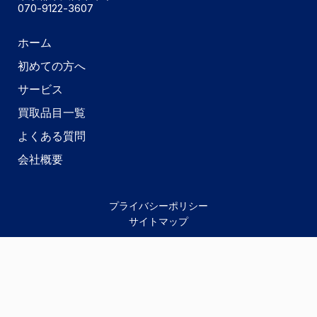
070-9122-3607
LINE査定
店舗買取
出張買取
宅配買取
ホーム
その場で即、現金化ができる
プロの鑑定士がご自宅に伺う
店舗に出向かず自宅にいながら
LINEでお手軽に画像送信をして
店舗買取サービスです。
出張買取サービスです。
買取依頼できるサービスです。
査定ができるサービスです。
初めての方へ
サービス
買取品目一覧
よくある質問
会社概要
プライバシーポリシー
サイトマップ